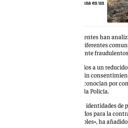
Cinco detenidos por cultivar marihuana en un
cobertizo y una casa cueva de Baza
Durante la investigación, los agentes han anal
archivos digitales, contratos y diferentes comu
de 2.600 contratos presuntamente fraudulentos
Los contratos estarían vinculados a un reducid
utilizadas de forma reiteradas sin consentimien
legítimos titulares, quienes desconocían por com
contratos, según ha informado la Policía.
«Incluso se habría hecho uso de identidades de p
personales habrían sido utilizados para la cont
energéticos en distintos inmuebles», ha añadido 