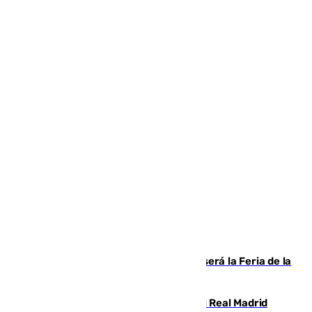
Talleres, escape room y música: así será la Feria de la
Juventud Cofrade de Málaga
El fichaje más caro de la historia del Real Madrid