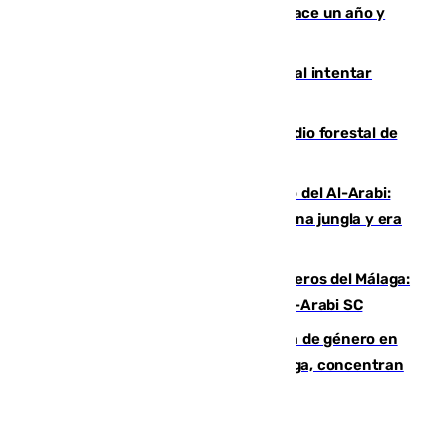
costaba 105 millones de euros menos hace un año y
jugaba en Leganés
Ceuta suma 82 fallecidos en el mar al intentar
cruzar la frontera española
Huelva eleva a emergencia el incendio forestal de
Niebla
Juanfran Funes, sobre el duro juego del Al-Arabi:
“Por momentos nos hemos metido en una jungla y era
hasta peligroso”
Ya se han estrenado los tres delanteros del Málaga:
Eneko Jauregui, bigoleador contra el Al-Arabi SC
35 mujeres asesinadas por violencia de género en
España en este 2026: Andalucía y Málaga, concentran
el foco de la tragedia