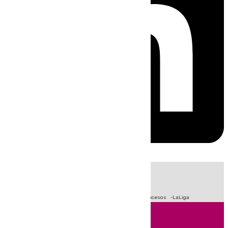
HOY
|
Fútbol
Primera División
Crisis Migratoria en Ceuta
Sucesos
LaLiga