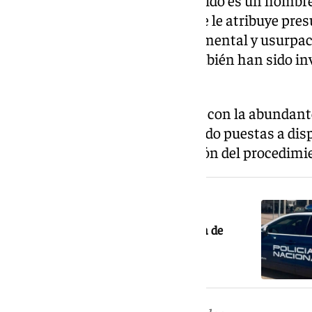
El principal investigado y detenido es un hombr
previos por hechos similares. Se le atribuye pr
delitos de estafa, falsedad documental y usurpac
trabajadoras de la empresa también han sido in
participación en los hechos.
Las diligencias policiales, junto con la abunda
durante la investigación, han sido puestas a disp
competente para la continuación del procedimi
NOTICIA RELACIONADA
Detenido en Baza tras tirar una bolsa de
cocaína en plena calle