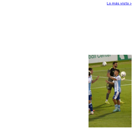
Lo más visto >
Más noticias
Ver más >