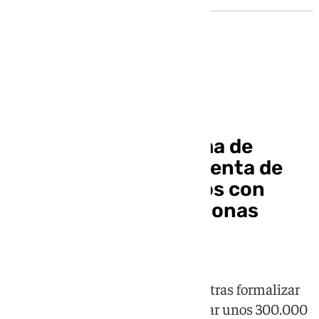
Sucesos
Cae en Baza una trama de
contratación fraudulenta de
suministros eléctricos con
datos incluso de personas
fallecidas
Tres personas han sido detenidas tras formalizar
más de 2.600 contratos y defraudar unos 300.000