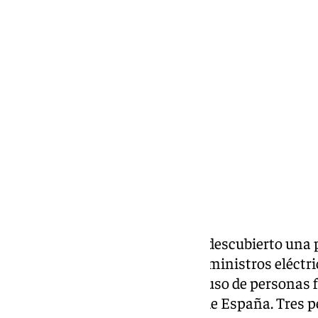
101 TV
miércoles, 8 julio 2026, 12:57
Compartir:
La Policía Nacional de Baza ha descubierto una 
contratación fraudulenta de suministros eléctr
de numerosos ciudadanos, incluso de personas fa
contratos en distintos puntos de España. Tres 