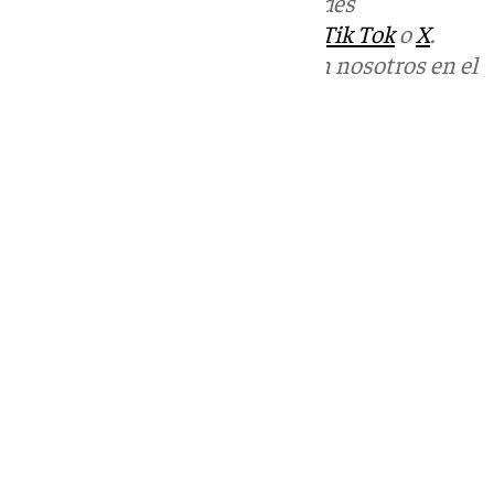
Más noticias de
101TV
en las redes
sociales:
Instagram
,
Facebook
,
Tik Tok
o
X
.
Puedes ponerte en contacto con nosotros en el
correo
informativos@101tv.es
Tags:
Últimas noticias