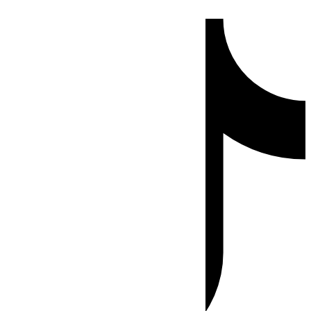
Ir
Tiktok
al
contenido