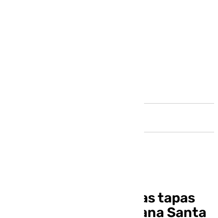
Andalucía
Emotiva entrega de las tapas
del pregón de la Semana Santa