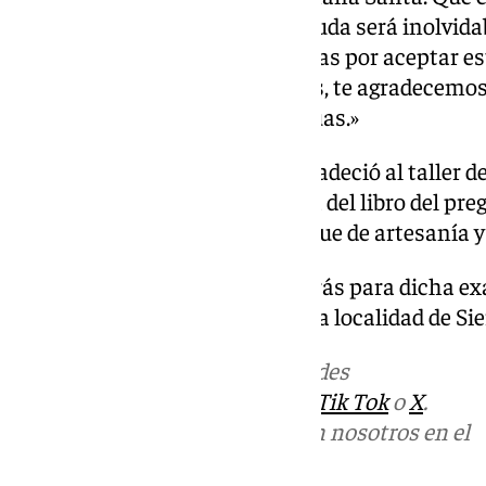
y te guíe en tu pregón, que sin duda será inolvida
Felicidades y muchísimas gracias por aceptar e
de todos los serranos y serranas, te agradecemos
Semana Santa de Sierra de Yeguas.»
Durante el acto, también se agradeció al taller d
encargados de donar la cubierta del libro del pr
contribución que añadió un toque de artesanía y 
Ahora ya continúa la cuenta atrás para dicha exa
próximo sábado 1 de marzo en la localidad de Sie
Más noticias de
101TV
en las redes
sociales:
Instagram
,
Facebook
,
Tik Tok
o
X
.
Puedes ponerte en contacto con nosotros en el
correo
informativos@101tv.es