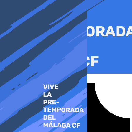
Ir
al
contenido
Tiktok