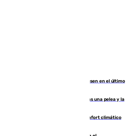
El Sevilla se desinfla ante el Leverkusen en el último
ensayo (1-2)
Tensión en la prisión de Alhaurín tras una pelea y la
incautación de un punzón
Málaga contabiliza 148 zonas de confort climático
para enfrentar las altas temperaturas
Marlaska notifica a la Unión Europea el