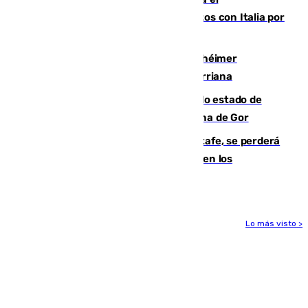
restablecimiento de controles fronterizos con Italia por
vía aérea y marítima
Hallan sin vida al granadino con Alzhéimer
desaparecido hace una semana en Churriana
Encuentran un cadáver en avanzado estado de
descomposición en la localidad granadina de Gor
Christantus Uche, delantero del Getafe, se perderá
toda la temporada por varias fracturas en los
ligamentos de su rodilla derecha
Lo más visto >
Más noticias
Ver más >