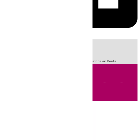
HOY
|
Sucesos
Fútbol
LaLiga
Primera División
Crisis Migratoria en Ceuta
Andalucía