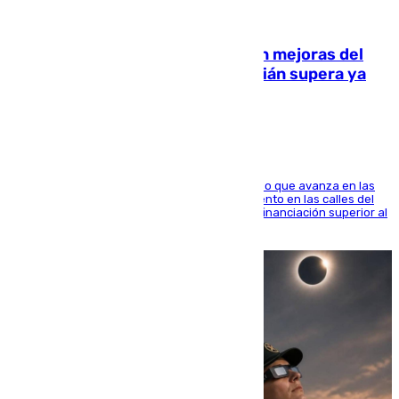
08.08.2026
La inversión del Ayuntamiento en mejoras del
entorno del Prado de San Sebastián supera ya
1.600.000 euros
El consistorio, a través de Emasesa, ha indicado que avanza en las
obras de renovación de las redes de saneamiento en las calles del
entorno del Prado, contando la zona con una financiación superior al
millón y medio de euros