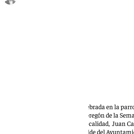
Antonio J. Palomo
lunes, 13 enero 2025, 12:08
Compartir:
En una solemne ceremonia celebrada en la parroq
hecho entrega de las tapas del pregón de la Sem
designado para este año en la localidad, Juan Ca
contó con la presencia del Alcalde del Ayuntami