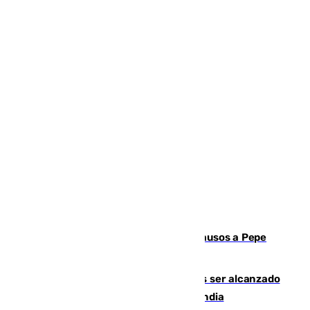
Granada despide con lágrimas y aplausos a Pepe
Habichuela
Un futbolista de 24 años muere tras ser alcanzado
por un rayo durante un partido en Tailandia