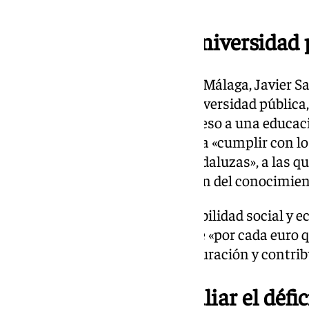
Una apuesta por la universidad 
El subdelegado del Gobierno en Málaga, Javier Sal
es «una clara apuesta por la universidad pública,
que la mayoría social tenga acceso a una educaci
la administración autonómica a «cumplir con l
a las universidades públicas andaluzas», a las qu
motor de desarrollo y generación del conocimien
Salas subrayó también la rentabilidad social y 
superior pública, señalando que «por cada euro 
públicas, generan cinco en facturación y contribu
Málaga, clave para paliar el défi