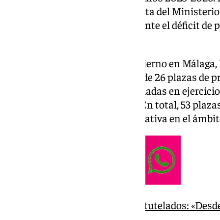
Consejo de Ministros a propuesta del Ministerio 
formación de nuevos médicos ante el déficit de p
sistema sanitario.
Según la Subdelegación del Gobierno en Málaga, 
corriente asociado al aumento de 26 plazas de 
de 21 de segundo curso ya ampliadas en ejercicio
nuevas plazas en tercer curso. En total, 53 plaz
seguir reforzando la oferta educativa en el ámbit
La UMA acoge a jóvenes extutelados: «Desde l
un privilegio»