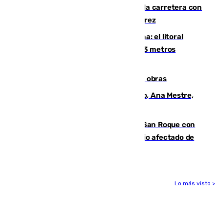
Muere un conductor tras salirse de la carretera con
su turismo en la A-480 a la altura de Jerez
Julio supera a junio en basura marina: el litoral
occidental malagueño recoge más de 33 metros
cúbicos de residuos
El Cádiz se afila ante un Granada en obras
La nueva presidenta del Parlamento, Ana Mestre,
hace parada institucional en Cádiz
Estabilizado el incendio forestal de San Roque con
19 familias aún desalojadas y un domicilio afectado de
gravedad
Lo más visto >
Más noticias