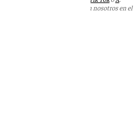
Puedes ponerte en contacto con nosotros en el
correo
informativos@101tv.es
Tags:
Últimas noticias