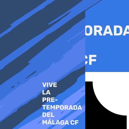
Ir
al
contenido
Tiktok