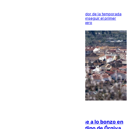
El conjunto de Juanfran Funes afronta el ecuador de la temporada
contra el cuadro catarí, en el que intentarán conseguir el primer
triunfo de los amistosos previo al arranque liguero
05.08.2026
Muere un indigente tras quemarse a lo bonzo en
una bañera en el municipio granadino de Órgiva