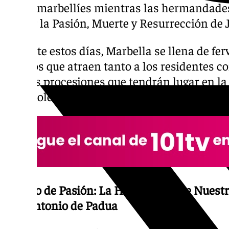
calles marbellíes mientras las hermandades
revivir la Pasión, Muerte y Resurrección de 
Durante estos días, Marbella se llena de ferv
eventos que atraen tanto a los residentes co
son las procesiones que tendrán lugar en l
costasoleña:
Sábado de Pasión: La Hermandad de Nuestr
San Antonio de Padua