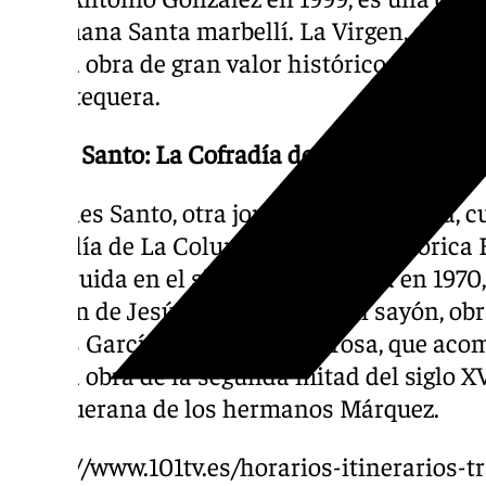
la Semana Santa marbellí. La Virgen, de orig
es una obra de gran valor histórico atribuid
en Antequera.
Lunes Santo: La Cofradía de La Columna
El Lunes Santo, otra jornada significativa, c
Cofradía de La Columna desde la histórica E
construida en el siglo XVI. Fundada en 1970,
imagen de Jesús flagelado por un sayón, obr
Carlos García. La Virgen Dolorosa, que aco
es una obra de la segunda mitad del siglo XV
antequerana de los hermanos Márquez.
https://www.101tv.es/horarios-itinerarios-