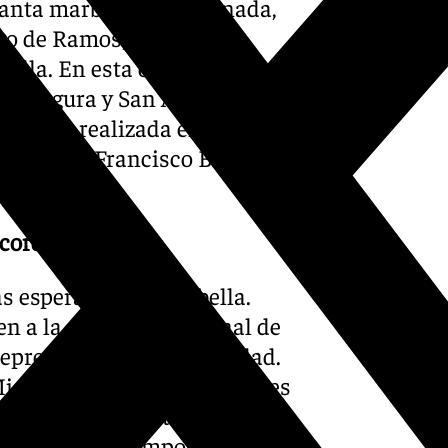
anta marbellí. Esta jornada,
go de Ramos, se vive con
ella. En esta ocasión, la
Amargura y San Antonio de
 Virgen, realizada en madera
lano José Francisco Blasco,
jornada.
icordia
s esperados en Marbella.
en a la salida procesional de
presentativas de la ciudad.
isericordia recorre las calles
zada por el escultor sevillano
as piezas más importantes de