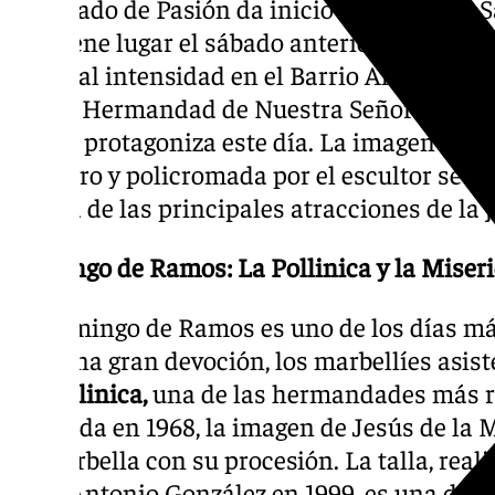
El Sábado de Pasión da inicio a la Semana S
que tiene lugar el sábado anterior al Domin
especial intensidad en el Barrio Alto de Marb
nueva Hermandad de Nuestra Señora de la 
Padua protagoniza este día. La imagen de la
de cedro y policromada por el escultor sevil
es una de las principales atracciones de la 
Domingo de Ramos: La Pollinica y la Miser
El Domingo de Ramos es uno de los días má
Con una gran devoción, los marbellíes asist
La Pollinica,
una de las hermandades más re
Fundada en 1968, la imagen de Jesús de la M
de Marbella con su procesión. La talla, reali
Juan Antonio González en 1999, es una de l