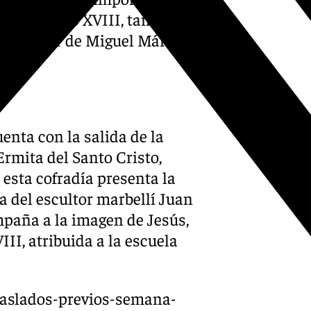
en del siglo XVIII, también
a al taller de Miguel Márquez
uenta con la salida de la
rmita del Santo Cristo,
 esta cofradía presenta la
a del escultor marbellí Juan
mpaña a la imagen de Jesús,
III, atribuida a la escuela
traslados-previos-semana-