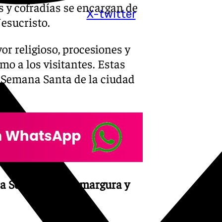
 y cofradías se encargan de
X-twitter
Jesucristo.
or religioso, procesiones y
mo a los visitantes. Estas
a Semana Santa de la ciudad
a Señora de la Amargura y