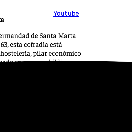
Youtube
ta
 Hermandad de Santa Marta
63, esta cofradía está
 hostelería, pilar económico
sado en escenas bíblicas,
acerado por Lázaro y sus
a Señora de la Encarnación,
bella, también acompaña a
eno
azareno es una de las más