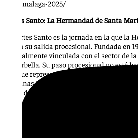
santa-malaga-2025/
Martes Santo: La Hermandad de Santa Mar
El Martes Santo es la jornada en la que la
realiza su salida procesional. Fundada en 19
especialmente vinculada con el sector de la
de Marbella. Su paso procesional no está ba
sino que representa la asistencia de Jesús l
hermanas Marta y María. La talla de Nuestr
titular de la parroquia más antigua de Mar
esta procesión.
Miércoles Santo: La Hermandad del Nazar
En el Miércoles Santo, la Hermandad del N