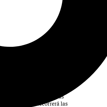
 en Marbella ha comenzado y
elebraciones religiosas más
 olor a incienso recorrerá las