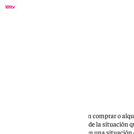
Lynx Devs
viernes, 11 octubre 2024, 17:11
Compartir:
No solo lo dicen los que intentan comprar o alqu
instituciones se han percatado de la situación q
materia de vivienda. “Estamos en una situación