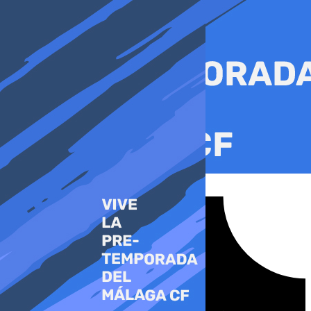
Ir
al
contenido
Tiktok