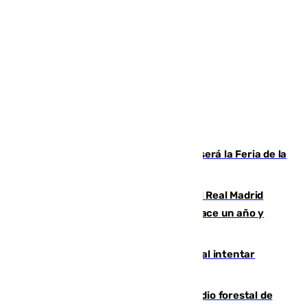
Talleres, escape room y música: así será la Feria de la
Juventud Cofrade de Málaga
El fichaje más caro de la historia del Real Madrid
costaba 105 millones de euros menos hace un año y
jugaba en Leganés
Ceuta suma 82 fallecidos en el mar al intentar
cruzar la frontera española
Huelva eleva a emergencia el incendio forestal de