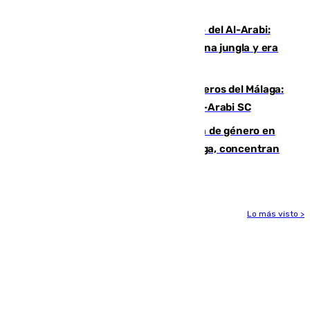
Niebla
Juanfran Funes, sobre el duro juego del Al-Arabi:
“Por momentos nos hemos metido en una jungla y era
hasta peligroso”
Ya se han estrenado los tres delanteros del Málaga:
Eneko Jauregui, bigoleador contra el Al-Arabi SC
35 mujeres asesinadas por violencia de género en
España en este 2026: Andalucía y Málaga, concentran
el foco de la tragedia
Lo más visto >
Más noticias
Ver más >