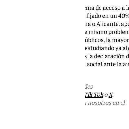
Con insistencia en que el problema de acceso a la
local, sino nacional, Navarro ha fijado en un 40%
como Valencia, Madrid, Barcelona o Alicante, apo
en cuenta que conviven con este mismo problem
cantidad de fondos y recursos públicos, la mayor
que el gobierno de la Junta esté estudiando ya 
en esa ley de la vivienda como es la declaració
en una situación de emergencia social ante la au
asequible”, ha señalado.
Más noticias de
101TV
en las redes
sociales:
Instagram
,
Facebook
,
Tik Tok
o
X
.
Puedes ponerte en contacto con nosotros en el
correo
informativos@101tv.es