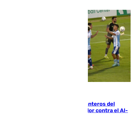
06.08.2026
Ya se han estrenado los tres delanteros del
Málaga: Eneko Jauregui, bigoleador contra el Al-
Arabi SC