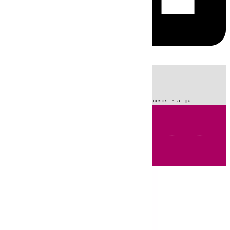
HOY
|
Fútbol
Primera División
Crisis Migratoria en Ceuta
Sucesos
LaLiga
Andalucía