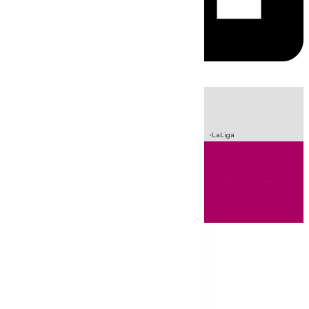
HOY
|
Sucesos
Incendios
Fútbol
Crisis Migratoria en Ceuta
LaLiga
Andalucía