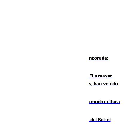
La 'delicatessen' de Isco en la pretemporada:
pisadita y cañito ante el Bournemouth
Un testimonio del colapso en Ceuta: "La mayor
parte de los que han venido son víctimas, han venido
engañados"
Torrenueva Costa pone el verano en modo cultura
con actividades para todos los públicos
Este es el palmarés del Trofeo Costa del Sol: el
Málaga lidera la tabla con 12 triunfos