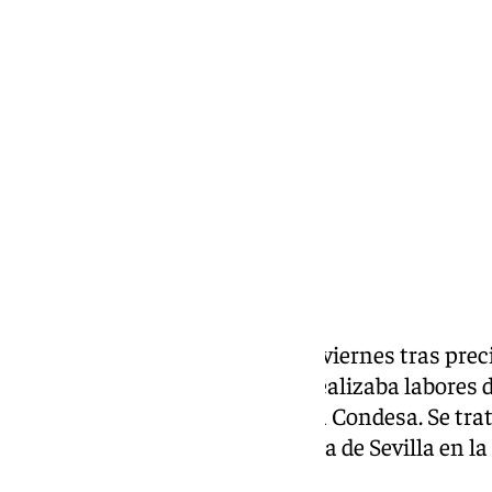
101 TV
viernes, 3 julio 2026, 17:09
Compartir:
Un trabajador ha fallecido este viernes tras prec
plataforma elevadora cuando realizaba labores de
sevillana de Villamanrique de la Condesa. Se trat
mortal registrado en la provincia de Sevilla en 