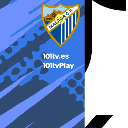
X-twitter