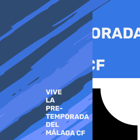
Ir
al
contenido
Tiktok