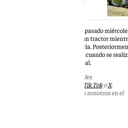
Andalucía
Los otros dos casos se dieron el pasado miércoles
tras caer y quedar atrapado en un tractor mientr
sevillana de Fuentes de Andalucía. Posteriorment
desde una altura de diez metros cuando se realiz
calle Dormitorio de Sevilla capital.
Más noticias de
101TV
en las redes
sociales:
Instagram
,
Facebook
,
Tik Tok
o
X
.
Puedes ponerte en contacto con nosotros en el
correo
informativos@101tv.es
Tags: