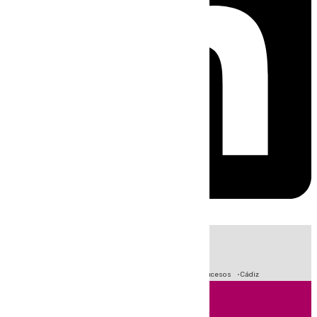
HOY
|
Crisis Migratoria en Ceuta
Fútbol
Primera División
Sucesos
Cádiz