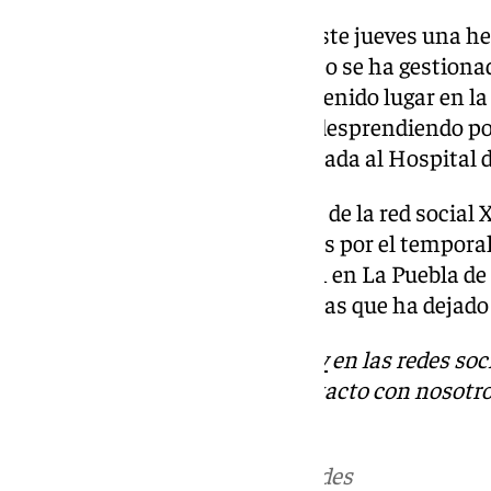
La borrasca Konrad ha dejado este jueves una her
garaje en Utrera (Sevilla), el aviso se ha gesti
Emergencias 112. El suceso ha tenido lugar en la
que una puerta de garaje se ha desprendiendo po
de una mujer, que ha sido evacuada al Hospital d
Por otro lado, según 112 a través de la red social X
también se encuentran cortadas por el temporal
municipal de Lebrija, la SE-7201 en La Puebla de
Hermanas, tras las fuertes lluvias que ha dejado 
Descubre más noticias de
101Tv
en las redes soc
Tok
o
X
. Puedes ponerte en contacto con nosotro
informativos@101tv.es
Más noticias de
101TV
en las redes