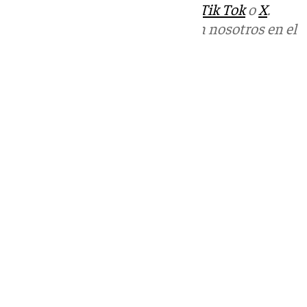
sociales:
Instagram
,
Facebook
,
Tik Tok
o
X
.
Puedes ponerte en contacto con nosotros en el
correo
informativos@101tv.es
Tags:
Últimas noticias