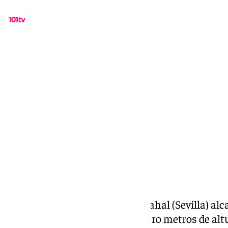
Lynx Devs
viernes, 14 marzo 2025, 11:22
Compartir:
El río Guadaíra a su paso por Arahal (Sevilla) alca
superando el umbral de los cuatro metros de altur