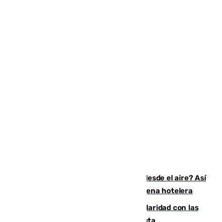
¿200.000 euros para ver el eclipse desde el aire? Así
es el exclusivo pack que ofrece una cadena hotelera
Concentración en Algeciras en solidaridad con las
víctimas de la crisis humanitaria en Ceuta