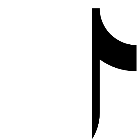
Ir
Tiktok
al
contenido