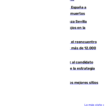
Sánchez traslada la "solidaridad" de España a
Colombia tras el terremoto que deja 111 muertos
El humo del incendio de Niebla alcanza Sevilla
mientras el fuego obliga a nuevos desalojos en la
provincia
La Rosaleda, aún lejos del lleno para el reencuentro
con el Málaga en el Trofeo Costa del Sol: más de 12.000
entradas disponibles
¿Por qué el PSOE ve en Mariano Ruiz al candidato
idóneo a la Alcaldía de Málaga? Claves de la estrategia
socialista
Esta es la página web que muestra los mejores sitios
para ver el eclipse
Lo más visto >