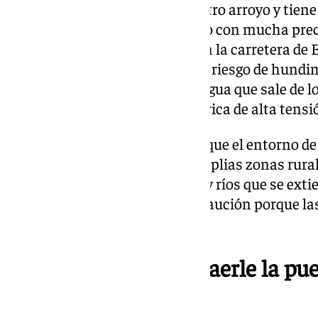
kilómetros «se ha desbordado otro arroyo y tiene
los vehículos pueden pasar pero con mucha preca
zona de El Reondón, también en la carretera de El
kilómetro seis, está cortada por riesgo de hundim
advertido de que «la fuerza del agua que sale de 
socavón junto a una torre eléctrica de alta tensi
El Ayuntamiento ha advertido que el entorno de 
está también inundado, con amplias zonas rural
crecidas en el cauce de arroyos y ríos que se ext
modo, han pedido «mucha precaución porque las
intensas».
Herida en Utrera al caerle la pue
el viento