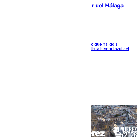
Isco, la nueva mascota del jugador del Málaga
Dani Lorenzo
El centrocampista marbellí es ‘padre’ de un gato que ha ido a
recoger a Vigo y su nombre es como el exfutbolista blanquiazul del
Arroyo de la Miel