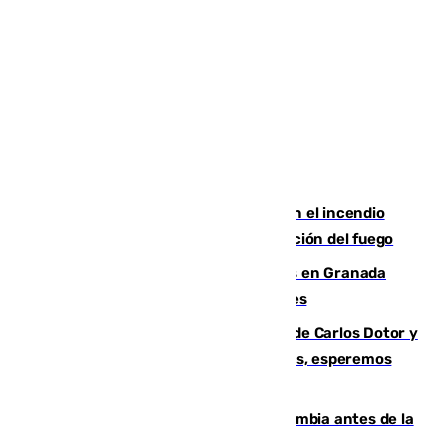
Activado el nivel 2 de emergencia en el incendio
forestal de Niebla por la compleja evolución del fuego
Controlado un incendio de rastrojos en Granada
junto a la autovía y al Callejón de Nogales
Juanfran Funes, sobre las lesiones de Carlos Dotor y
Fernando Calero: “Estamos preocupados, esperemos
que no sea nada”
Felipe VI refuerza los lazos con Colombia antes de la
llegada del nuevo presidente