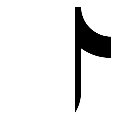
Ir
Tiktok
al
contenido