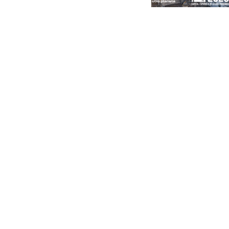
Portada
Andalucía
Sevilla
Málaga
Granada
España
Internacional
Economía
Sociedad
Cultura
Deportes
Real Betis