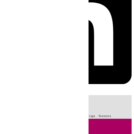
HOY
|
Fútbol
Primera División
Crisis Migratoria en Ceuta
LaLiga
Sucesos