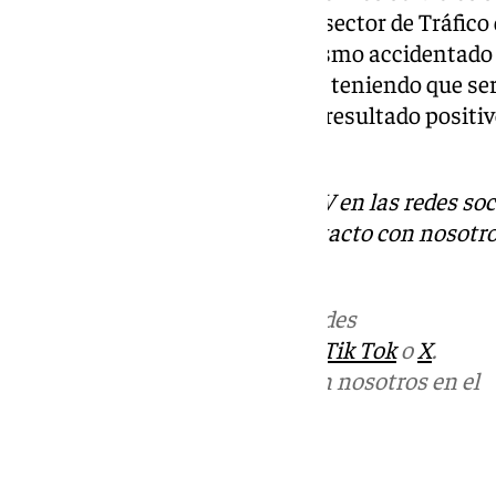
patrulla de la Guardia Civil, Subsector de Tráfic
agentes que el pasajero del turismo accidentad
al consumo de estupefacientes, teniendo que ser
Hospital Macarena y dando un resultado positivo
drogas.
Descubre más noticias de 101TV en las redes soc
Tok
o
X
. Puedes ponerte en contacto con nosotro
informativos@101tv.es
Más noticias de
101TV
en las redes
sociales:
Instagram
,
Facebook
,
Tik Tok
o
X
.
Puedes ponerte en contacto con nosotros en el
correo
informativos@101tv.es
Tags: