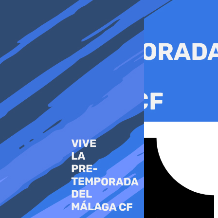
Ir
al
contenido
Tiktok