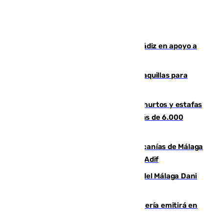
CIES NO moviliza a la provincia de Cádiz en apoyo a
la respuesta humanitaria de Ceuta
El mercado de Jerez refrigera sus taquillas para
facilitar las compras a sus visitantes
Detenida una pareja por presuntos hurtos y estafas
en Málaga tras ser descubiertos con más de 6.000
euros
Retrasos y cancelaciones en el Cercanías de Málaga
por una avería en la infraestructura de Adif
Isco, la nueva mascota del jugador del Málaga Dani
Lorenzo
El observatorio de Calar Alto de Almería emitirá en
directo el eclipse solar del 12 de agosto