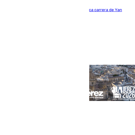
Del filial pepinero a récord absoluto: la meteórica carrera de Yan
Diomande en solo doce meses
Portada
Andalucía
Sevilla