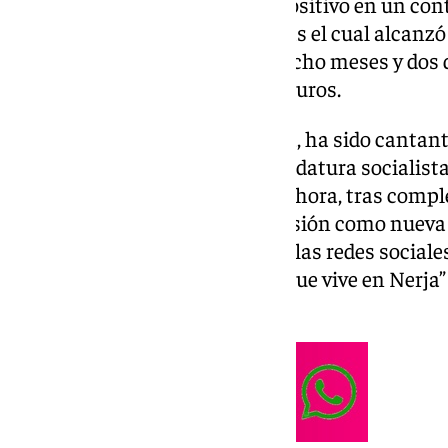
Municipal Socialista tras dar positivo en un cont
Local el pasado 20 de agosto tras el cual alcanzó
que aceptaba una condena de ocho meses y dos d
conducir y una multa de 1.200 euros.
Rust es licenciada en psicología, ha sido cantan
jubilada. Se incorporó a la candidatura socialist
2023 en el puesto número 11 y ahora, tras comple
de Óscar Jiménez, tomará posesión como nueva ed
PSOE de Nerja ha destacado en las redes sociales
amplia comunidad extranjera que vive en Nerja” 
asociaciones del municipio.