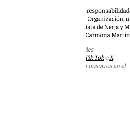
Jiménez también ha dejado sus responsabilidade
Nerja en el que era secretario de Organización, 
informado la Agrupación Socialista de Nerja y M
ahora el concejal, José Antonio Carmona Martín
Más noticias de
101TV
en las redes
sociales:
Instagram
,
Facebook
,
Tik Tok
o
X
.
Puedes ponerte en contacto con nosotros en el
correo
informativos@101tv.es
Tags:
Últimas noticias