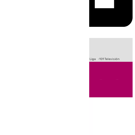
HOY
|
Fútbol
Primera División
Crisis Migratoria en Ceuta
LaLiga
101 Televisión
Andalucía