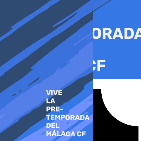
Ir
al
contenido
Tiktok