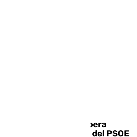
Andalucía
Una excantante de ópera
sustituirá al concejal del PSOE