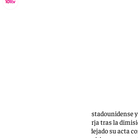
Miguel Alfonso
lunes, 2 septiembre 2024, 20:01
Compartir:
La residente con nacionalidad estadounidense y 
nueva concejala del PSOE de Nerja tras la dimi
Jiménez López. Este último ha dejado su acta c